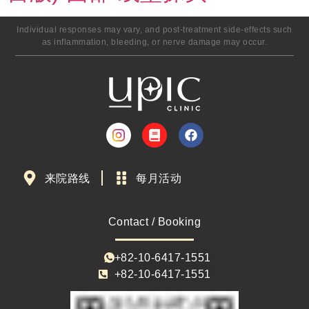
Individual responses may vary, and post-treatment side-effects such
as inflammation, bleeding, or nerve damage may occur.
来院路线
每月活动
Contact / Booking
+82-10-6417-1551
+82-10-6417-1551