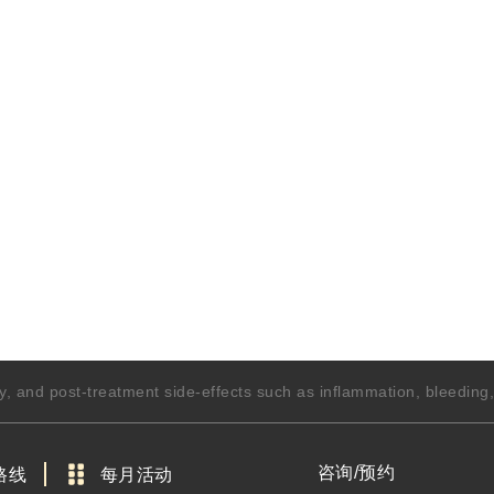
y, and post-treatment side-effects such as inflammation, bleedin
咨询/预约
路线
每月活动