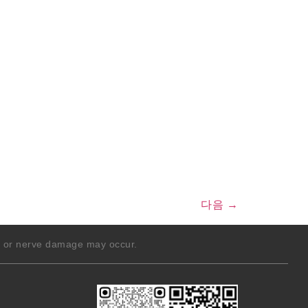
다음
→
g, or nerve damage may occur.