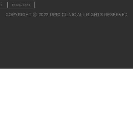
ed
Precautions
COPYRIGHT ⓒ 2022 UPIC CLINIC ALL RIGHTS RESERVED