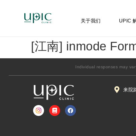
关于我们
UPIC
[江南] inmode Fo
Individual responses may var
来院