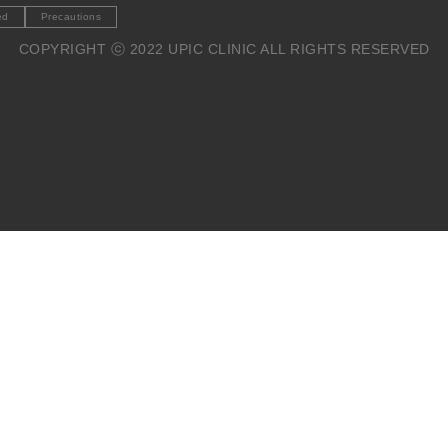
ed
Precautions
COPYRIGHT ⓒ 2022 UPIC CLINIC ALL RIGHTS RESERVED